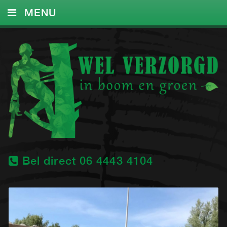
MENU
HOME
DIENSTEN
FOTO’S
CONTACT
Bel direct 06 4443 4104