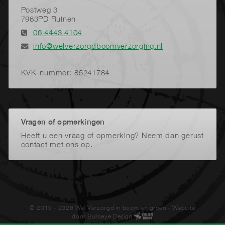
Postweg 3
7963PD Ruinen
06 4443 4104
info@welverzorgdboomverzorging.nl
KVK-nummer: 85241784
Vragen of opmerkingen
Heeft u een vraag of opmerking? Neem dan gerust
contact met ons op.
© 2019 - 2026 Wel Verzorgd in boom en groen
- Website
door
Bullseye Design